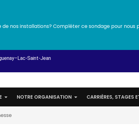
ne de nos installations? Compléter ce sondage pour nous 
guenay–Lac-Saint-Jean
E
NOTRE ORGANISATION
CARRIÈRES, STAGES 
nesse