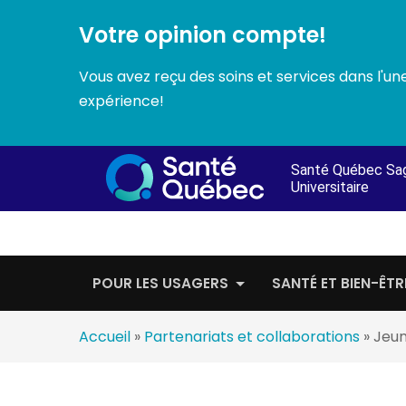
Votre opinion compte!
Vous avez reçu des soins et services dans l'u
expérience!
Passer
au
Santé Québec Sa
contenu
Universitaire
POUR LES USAGERS
SANTÉ ET BIEN-ÊTR
Accueil
»
Partenariats et collaborations
»
Jeu