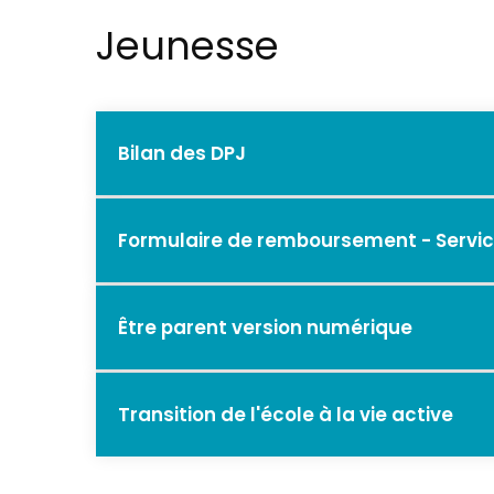
Jeunesse
Bilan des DPJ
Bilan des directeurs de la protection 
Formulaire de remboursement - Servi
silencieux
Formulaires à l’intention des familles d’a
Être parent version numérique
Formulaire de remboursement de dé
Demande de remboursement pour les fr
Être parent version numérique
Transition de l'école à la vie active