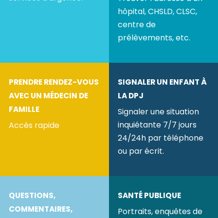
hôpital, CHSLD, CLSC,
centre de
prélèvements, etc.
PRENDRE RENDEZ-VOUS
SIGNALER UN ENFANT À
AVEC UN MÉDECIN DE
LA DPJ
FAMILLE
Signaler une situation
inquiétante 7/7 jours
Accès rapide
24/24h par téléphone
ou par écrit.
QUESTIONS,
SANTÉ PUBLIQUE
COMMENTAIRES,
Portraits, enquêtes de