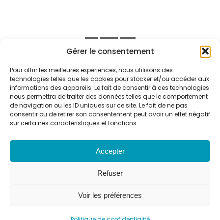
Gérer le consentement
Pour offrir les meilleures expériences, nous utilisons des
technologies telles que les cookies pour stocker et/ou accéder aux
ACCUEIL
NOUS JOINDRE
informations des appareils. Le fait de consentir à ces technologies
nous permettra de traiter des données telles que le comportement
POLITIQUE DE CONFIDENTIALITÉ
PORTAIL QUÉBEC
de navigation ou les ID uniques sur ce site. Le fait de ne pas
consentir ou de retirer son consentement peut avoir un effet négatif
sur certaines caractéristiques et fonctions.
MSSS
ENSEIGNEMENT ET RECHERCHE
Accepter
PROFESSIONNELS
ENGLISH
Refuser
Accessibilité
Voir les préférences
Politique de confidentialité