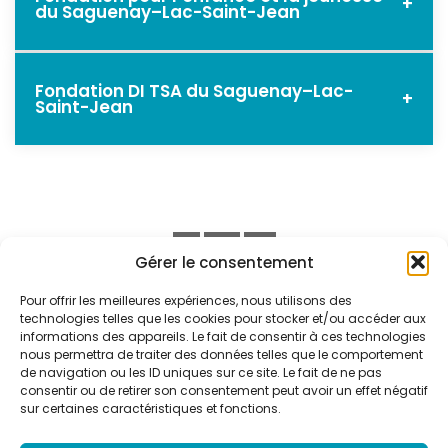
+
du Saguenay–Lac-Saint-Jean
4H8
Courriel :
info@fondationddr.ca
Site Web :
Téléphone :
418 695-7711
Site Web :
fondationddr.ca
fondationcentremariachapdelaine.com
1109, avenue Bégin, Chicoutimi (Québec) G7H
Fondation DI TSA du Saguenay–Lac-
+
Saint-Jean
4P1
Courriel :
info@fondationsantejonquiere.com
Téléphone :
418 549-4853 poste 2525
400, boul. Champlain, Alma (Québec) G8B 3N8
Site Web :
fondationsantejonquiere.com
Courriel :
karine.brassard.cj02@ssss.gouv.qc.ca
Téléphone :
418 662-3447 poste 3134
Gérer le consentement
Site Web :
fondationenfancejeunesse02.com
Courriel :
info@fondationditsa02.com
Pour offrir les meilleures expériences, nous utilisons des
technologies telles que les cookies pour stocker et/ou accéder aux
ACCUEIL
NOUS JOINDRE
informations des appareils. Le fait de consentir à ces technologies
Page Facebook :
nous permettra de traiter des données telles que le comportement
facebook.com/fondationditsa02
POLITIQUE DE CONFIDENTIALITÉ
PORTAIL QUÉBEC
de navigation ou les ID uniques sur ce site. Le fait de ne pas
consentir ou de retirer son consentement peut avoir un effet négatif
sur certaines caractéristiques et fonctions.
MSSS
ENSEIGNEMENT ET RECHERCHE