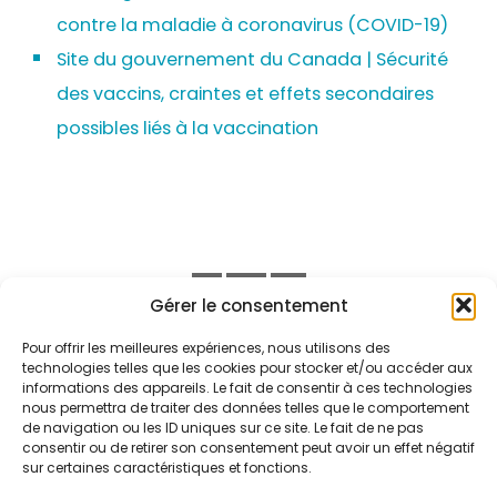
le tétanos (dT) est recommandée à l’âge
contre la maladie à coronavirus (COVID-19)
de 50 ans;
Site du gouvernement du Canada | Sécurité
le vaccin contre le zona est recommandé
des vaccins, craintes et effets secondaires
chez les personnes âgées de 80 ans et
possibles liés à la vaccination
plus et chez celles âgées de 18 et plus
ayant un système immunitaire affaibli.
D’autres vaccins peuvent également être
recommandés selon les conditions médicales,
les milieux de vie ou les habitudes de vie. Une
Gérer le consentement
évaluation est complétée au moment du
Pour offrir les meilleures expériences, nous utilisons des
rendez-vous de vaccination en CLSC.
technologies telles que les cookies pour stocker et/ou accéder aux
ACCUEIL
NOUS JOINDRE
informations des appareils. Le fait de consentir à ces technologies
nous permettra de traiter des données telles que le comportement
POLITIQUE DE CONFIDENTIALITÉ
PORTAIL QUÉBEC
de navigation ou les ID uniques sur ce site. Le fait de ne pas
consentir ou de retirer son consentement peut avoir un effet négatif
sur certaines caractéristiques et fonctions.
MSSS
ENSEIGNEMENT ET RECHERCHE