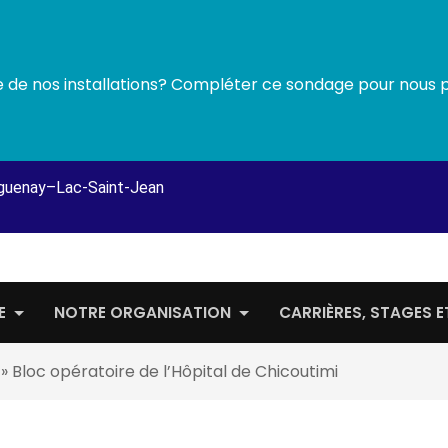
ne de nos installations? Compléter ce sondage pour nous 
guenay–Lac-Saint-Jean
E
NOTRE ORGANISATION
CARRIÈRES, STAGES 
»
Bloc opératoire de l’Hôpital de Chicoutimi