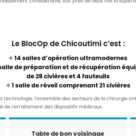
dissement considérable, soit près de deux fois la superfi
Le BlocOp de Chicoutimi c’est :
14 salles d’opération ultramodernes
salle de préparation et de récupération équ
de 28 civières et 4 fauteuils
1 salle de réveil comprenant 21 civières
la technologie, l’ensemble des secteurs de la chirurgie on
ité de retraitement des dispositifs médicaux.
Table de bon voisinage