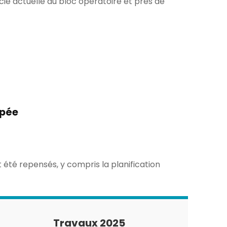
cie actuelle du bloc opératoire et près de
ipée
t été repensés, y compris la planification
Travaux 2025