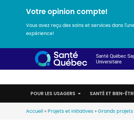
Votre opinion compte!
Vous avez reçu des soins et services dans l'u
expérience!
Passer
au
Santé Québec Sa
contenu
Universitaire
POUR LES USAGERS
SANTÉ ET BIEN-ÊTR
Accueil
»
Projets et initiatives
»
Grands projets