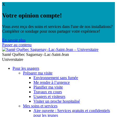
X
Votre opinion compte!
Vous avez reçu des soins et services dans l'une de nos installations?
Compléter ce sondage pour nous partager votre expérience!
En savoir plus
Passer au contenu
Santé Québec Saguenay–Lac-Saint-Jean
Universitaire
Pour les usagers
Préparer ma visite
Environnement sans fumée
Me rendre à l’urgence
Planifier ma visite
Travaux en cours
Usagers et visiteurs
Visiter un proche hospitalisé
Mes soins et services
Aire ouverte : Services gratuits et confidentiels
pour les jeunes